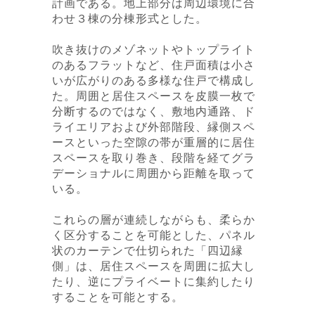
計画である。地上部分は周辺環境に合
わせ３棟の分棟形式とした。
吹き抜けのメゾネットやトップライト
のあるフラットなど、住戸面積は小さ
いが広がりのある多様な住戸で構成し
た。周囲と居住スペースを皮膜一枚で
分断するのではなく、敷地内通路、ド
ライエリアおよび外部階段、縁側スペ
ースといった空隙の帯が重層的に居住
スペースを取り巻き、段階を経てグラ
デーショナルに周囲から距離を取って
いる。
これらの層が連続しながらも、柔らか
く区分することを可能とした、パネル
状のカーテンで仕切られた「四辺縁
側」は、居住スペースを周囲に拡大し
たり、逆にプライベートに集約したり
することを可能とする。